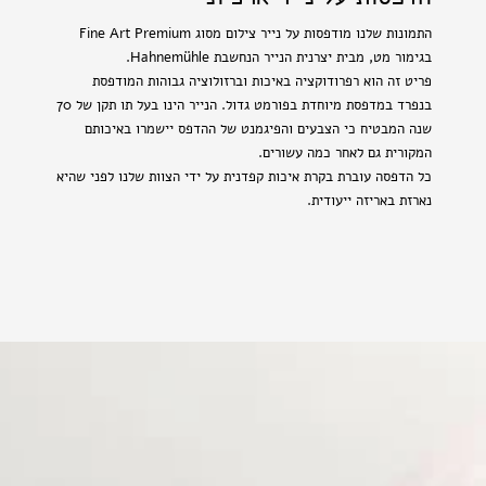
התמונות שלנו מודפסות על נייר צילום מסוג Fine Art Premium
בגימור מט, מבית יצרנית הנייר הנחשבת Hahnemühle.
פריט זה הוא רפרודוקציה באיכות וברזולוציה גבוהות המודפסת
בנפרד במדפסת מיוחדת בפורמט גדול. הנייר הינו בעל תו תקן של 70
שנה המבטיח כי הצבעים והפיגמנט של ההדפס יישמרו באיכותם
המקורית גם לאחר כמה עשורים.
כל הדפסה עוברת בקרת איכות קפדנית על ידי הצוות שלנו לפני שהיא
נארזת באריזה ייעודית.