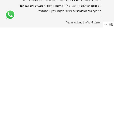
פרופיל אלומיניום בגימור מט
- מתכת היי-טק המשלבת שני
יתרונות: קלילות וחוזק. תהליך הייצור הייחודי מבליט את המרקם
הטבעי של האלומיניום ויוצר מראה עדין ומתוחכם.
-
רוחב: 8 מ"מ | 0.314 אינץ'
HE