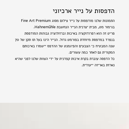
הדפסות על נייר ארכיוני
התמונות שלנו מודפסות על נייר צילום מסוג Fine Art Premium
בגימור מט, מבית יצרנית הנייר הנחשבת Hahnemühle.
פריט זה הוא רפרודוקציה באיכות וברזולוציה גבוהות המודפסת
בנפרד במדפסת מיוחדת בפורמט גדול. הנייר הינו בעל תו תקן של 70
שנה המבטיח כי הצבעים והפיגמנט של ההדפס יישמרו באיכותם
המקורית גם לאחר כמה עשורים.
כל הדפסה עוברת בקרת איכות קפדנית על ידי הצוות שלנו לפני שהיא
נארזת באריזה ייעודית.