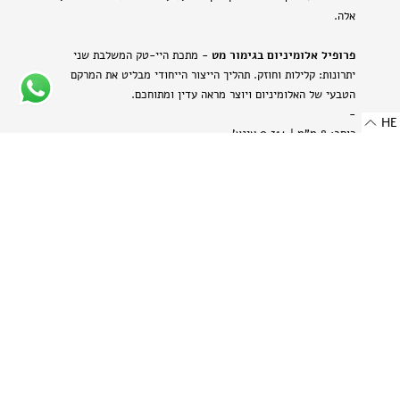
אלה.
פרופיל אלומיניום בגימור מט
- מתכת היי-טק המשלבת שני
יתרונות: קלילות וחוזק. תהליך הייצור הייחודי מבליט את המרקם
הטבעי של האלומיניום ויוצר מראה עדין ומתוחכם.
-
HE
רוחב: 8 מ"מ | 0.314 אינץ'