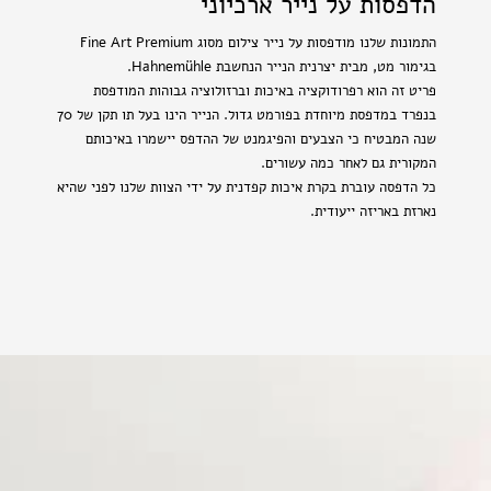
הדפסות על נייר ארכיוני
התמונות שלנו מודפסות על נייר צילום מסוג Fine Art Premium
בגימור מט, מבית יצרנית הנייר הנחשבת Hahnemühle.
פריט זה הוא רפרודוקציה באיכות וברזולוציה גבוהות המודפסת
בנפרד במדפסת מיוחדת בפורמט גדול. הנייר הינו בעל תו תקן של 70
שנה המבטיח כי הצבעים והפיגמנט של ההדפס יישמרו באיכותם
המקורית גם לאחר כמה עשורים.
כל הדפסה עוברת בקרת איכות קפדנית על ידי הצוות שלנו לפני שהיא
נארזת באריזה ייעודית.