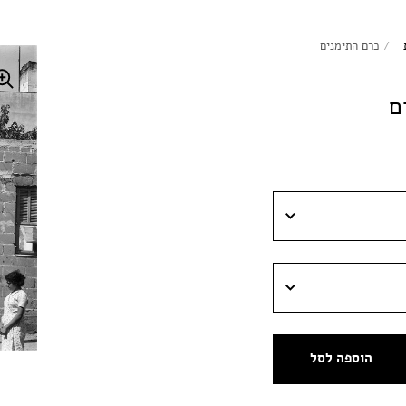
/
כרם התימנים
ם
הוספה לסל