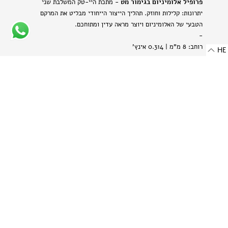
פרופיל אלומיניום בגימור מט
- מתכת היי-טק המשלבת שני
יתרונות: קלילות וחוזק. תהליך הייצור הייחודי מבליט את המרקם
הטבעי של האלומיניום ויוצר מראה עדין ומתוחכם.
-
רוחב: 8 מ"מ | 0.314 אינץ'
HE