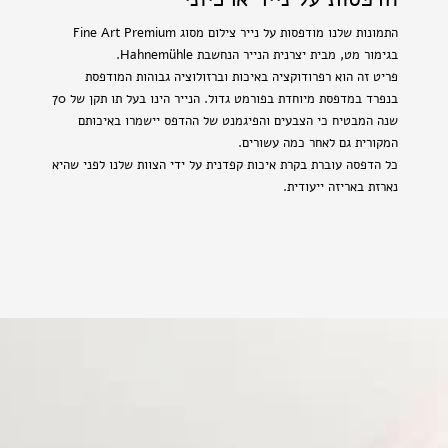
התמונות שלנו מודפסות על נייר צילום מסוג Fine Art Premium
בגימור מט, מבית יצרנית הנייר הנחשבת Hahnemühle.
פריט זה הוא רפרודוקציה באיכות וברזולוציה גבוהות המודפסת
בנפרד במדפסת מיוחדת בפורמט גדול. הנייר הינו בעל תו תקן של 70
שנה המבטיח כי הצבעים והפיגמנט של ההדפס יישמרו באיכותם
המקורית גם לאחר כמה עשורים.
כל הדפסה עוברת בקרת איכות קפדנית על ידי הצוות שלנו לפני שהיא
נארזת באריזה ייעודית.