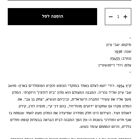
מסגרת וונגה
40x60 ס״מ
הוספה לסל
מסגרת שחורה
50x70 ס״מ
מסגרת ענבר
-
הדפסה בלבד
מיקום: שבי ציון
שנה: 1938
נגטיב: 23453
צלם: רודי וייסנשטיין
-
קיץ 1954. רודי יוצא לצלם באחד במוקדי הנופש והקיט הפופולרים בארץ: מושב
שבי ציון שליד נהריה. המבנה המצולם הוא מלון 'בית דולפין' היוקרתי. המלון
משך אליו את עשירי החברה הישראלית, וביניהם הנשיא, יצחק בן צבי. את
המלון פקדו גם שחקנים ידועים מהוליווד, בהם דני קיי, סופיה לורן, קירק
דאגלס ועוד. הצילום הינו חלק מסדרה שתיעדה את המלון מעט לאחר שנפתח בו
אגף חדש ומודרני בשנות ה-70 הפך המבנה לבית הבראה בבעלות קופת-חולים
כללית, והיום המתחם עומד נטוש.