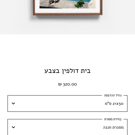
בית דולפין בצבע
320.00 ₪
21x30 ס"מ
21x30 ס"מ
מסגרת וונגה
30x42 ס״מ