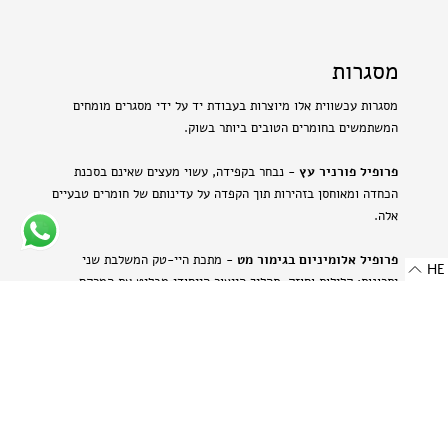
מסגרות
מסגרות עכשווית אלו מיוצרות בעבודת יד על ידי מסגרים מומחים
המשתמשים בחומרים הטובים ביותר בשוק.
פרופיל פורניר עץ
- נבחר בקפידה, עשוי מעצים שאינם בסכנת
הכחדה ומאוחסן בזהירות תוך הקפדה על עדינותם של חומרים טבעיים
אלה.
פרופיל אלומיניום בגימור מט
- מתכת היי-טק המשלבת שני
HE
יתרונות: קלילות וחוזק. תהליך הייצור הייחודי מבליט את המרקם
הטבעי של האלומיניום ויוצר מראה עדין ומתוחכם.
-
רוחב: 8 מ"מ | 0.314 אינץ'