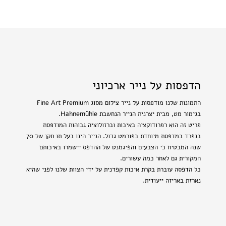
הדפסות על נייר ארכיוני
התמונות שלנו מודפסות על נייר צילום מסוג Fine Art Premium
בגימור מט, מבית יצרנית הנייר הנחשבת Hahnemühle.
פריט זה הוא רפרודוקציה באיכות וברזולוציה גבוהות המודפסת
בנפרד במדפסת מיוחדת בפורמט גדול. הנייר הינו בעל תו תקן של 70
שנה המבטיח כי הצבעים והפיגמנט של ההדפס יישמרו באיכותם
המקורית גם לאחר כמה עשורים.
כל הדפסה עוברת בקרת איכות קפדנית על ידי הצוות שלנו לפני שהיא
נארזת באריזה ייעודית.