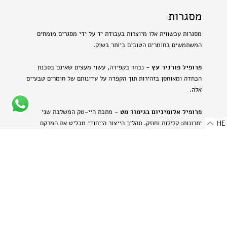
מסגרות
מסגרות עכשווית אלו מיוצרות בעבודת יד על ידי מסגרים מומחים
המשתמשים בחומרים הטובים ביותר בשוק.
פרופיל פורניר עץ
- נבחר בקפידה, עשוי מעצים שאינם בסכנת
הכחדה ומאוחסן בזהירות תוך הקפדה על עדינותם של חומרים טבעיים
אלה.
פרופיל אלומיניום בגימור מט
- מתכת היי-טק המשלבת שני
יתרונות: קלילות וחוזק. תהליך הייצור הייחודי מבליט את המרקם
HE
הטבעי של האלומיניום ויוצר מראה עדין ומתוחכם.
-
רוחב: 8 מ"מ | 0.314 אינץ'