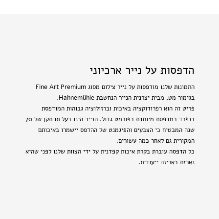
הדפסות על נייר ארכיוני
התמונות שלנו מודפסות על נייר צילום מסוג Fine Art Premium
בגימור מט, מבית יצרנית הנייר הנחשבת Hahnemühle.
פריט זה הוא רפרודוקציה באיכות וברזולוציה גבוהות המודפסת
בנפרד במדפסת מיוחדת בפורמט גדול. הנייר הינו בעל תו תקן של 70
שנה המבטיח כי הצבעים והפיגמנט של ההדפס יישמרו באיכותם
המקורית גם לאחר כמה עשורים.
כל הדפסה עוברת בקרת איכות קפדנית על ידי הצוות שלנו לפני שהיא
נארזת באריזה ייעודית.