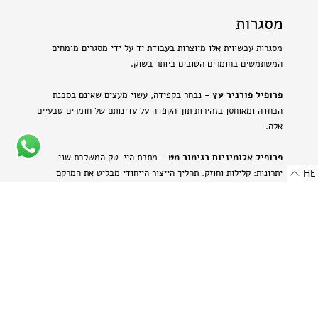
מסגרות
מסגרות עכשווית אלו מיוצרות בעבודת יד על ידי מסגרים מומחים
המשתמשים בחומרים הטובים ביותר בשוק.
פרופיל פורניר עץ
- נבחר בקפידה, עשוי מעצים שאינם בסכנת
הכחדה ומאוחסן בזהירות תוך הקפדה על עדינותם של חומרים טבעיים
אלה.
פרופיל אלומיניום בגימור מט
- מתכת היי-טק המשלבת שני
HE
יתרונות: קלילות וחוזק. תהליך הייצור הייחודי מבליט את המרקם
הטבעי של האלומיניום ויוצר מראה עדין ומתוחכם.
-
רוחב: 8 מ"מ | 0.314 אינץ'