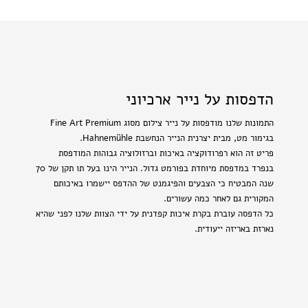
הדפסות על נייר ארכיוני
התמונות שלנו מודפסות על נייר צילום מסוג Fine Art Premium
בגימור מט, מבית יצרנית הנייר הנחשבת Hahnemühle.
פריט זה הוא רפרודוקציה באיכות וברזולוציה גבוהות המודפסת
בנפרד במדפסת מיוחדת בפורמט גדול. הנייר הינו בעל תו תקן של 70
שנה המבטיח כי הצבעים והפיגמנט של ההדפס יישמרו באיכותם
המקורית גם לאחר כמה עשורים.
כל הדפסה עוברת בקרת איכות קפדנית על ידי הצוות שלנו לפני שהיא
נארזת באריזה ייעודית.