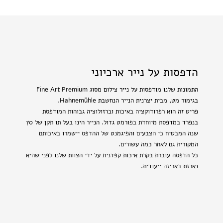
הדפסות על נייר ארכיוני
התמונות שלנו מודפסות על נייר צילום מסוג Fine Art Premium
בגימור מט, מבית יצרנית הנייר הנחשבת Hahnemühle.
פריט זה הוא רפרודוקציה באיכות וברזולוציה גבוהות המודפסת
בנפרד במדפסת מיוחדת בפורמט גדול. הנייר הינו בעל תו תקן של 70
שנה המבטיח כי הצבעים והפיגמנט של ההדפס יישמרו באיכותם
המקורית גם לאחר כמה עשורים.
כל הדפסה עוברת בקרת איכות קפדנית על ידי הצוות שלנו לפני שהיא
נארזת באריזה ייעודית.