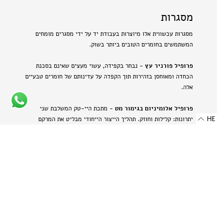
מסגרות
מסגרות עכשווית אלו מיוצרות בעבודת יד על ידי מסגרים מומחים
המשתמשים בחומרים הטובים ביותר בשוק.
פרופיל פורניר עץ
- נבחר בקפידה, עשוי מעצים שאינם בסכנת
הכחדה ומאוחסן בזהירות תוך הקפדה על עדינותם של חומרים טבעיים
אלה.
פרופיל אלומיניום בגימור מט
- מתכת היי-טק המשלבת שני
HE
יתרונות: קלילות וחוזק. תהליך הייצור הייחודי מבליט את המרקם
הטבעי של האלומיניום ויוצר מראה עדין ומתוחכם.
-
רוחב: 8 מ"מ | 0.314 אינץ'