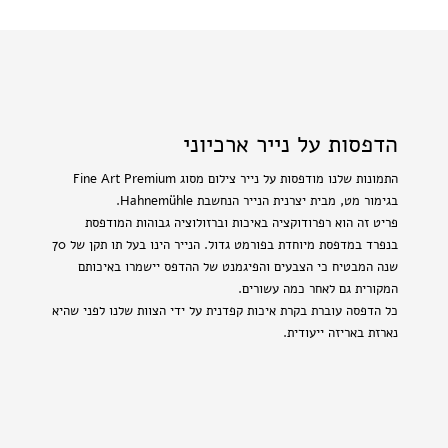
הדפסות על נייר ארכיוני
התמונות שלנו מודפסות על נייר צילום מסוג Fine Art Premium
בגימור מט, מבית יצרנית הנייר הנחשבת Hahnemühle.
פריט זה הוא רפרודוקציה באיכות וברזולוציה גבוהות המודפסת
בנפרד במדפסת מיוחדת בפורמט גדול. הנייר הינו בעל תו תקן של 70
שנה המבטיח כי הצבעים והפיגמנט של ההדפס יישמרו באיכותם
המקורית גם לאחר כמה עשורים.
כל הדפסה עוברת בקרת איכות קפדנית על ידי הצוות שלנו לפני שהיא
נארזת באריזה ייעודית.