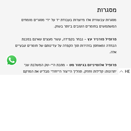
מסגרות
מסגרות עכשווית אלו מיוצרות בעבודת יד על ידי מסגרים מומחים
המשתמשים בחומרים הטובים ביותר בשוק.
פרופיל פורניר עץ
- נבחר בקפידה, עשוי מעצים שאינם בסכנת
הכחדה ומאוחסן בזהירות תוך הקפדה על עדינותם של חומרים טבעיים
אלה.
פרופיל אלומיניום בגימור מט
- מתכת היי-טק המשלבת שני
HE
יתרונות: קלילות וחוזק. תהליך הייצור הייחודי מבליט את המרקם
הטבעי של האלומיניום ויוצר מראה עדין ומתוחכם.
-
רוחב: 8 מ"מ | 0.314 אינץ'