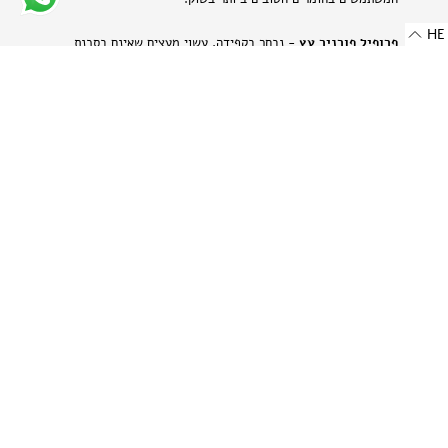
HE
פרופיל פורניר עץ
- נבחר בקפידה, עשוי מעצים שאינם בסכנת
הכחדה ומאוחסן בזהירות תוך הקפדה על עדינותם של חומרים טבעיים
אלה.
פרופיל אלומיניום בגימור מט
- מתכת היי-טק המשלבת שני
יתרונות: קלילות וחוזק. תהליך הייצור הייחודי מבליט את המרקם
הטבעי של האלומיניום ויוצר מראה עדין ומתוחכם.
-
רוחב: 8 מ"מ | 0.314 אינץ'