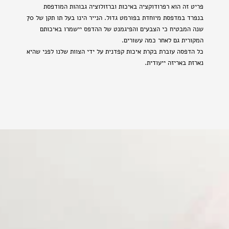
פריט זה הוא רפרודוקציה באיכות וברזולוציה גבוהות המודפסת
בנפרד במדפסת מיוחדת בפורמט גדול. הנייר הינו בעל תו תקן של 70
שנה המבטיח כי הצבעים והפיגמנט של ההדפס יישמרו באיכותם
המקורית גם לאחר כמה עשורים.
כל הדפסה עוברת בקרת איכות קפדנית על ידי הצוות שלנו לפני שהיא
נארזת באריזה ייעודית.