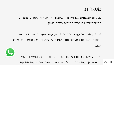
מסגרות
מסגרות עכשווית אלו מיוצרות בעבודת יד על ידי מסגרים מומחים
המשתמשים בחומרים הטובים ביותר בשוק.
פרופיל פורניר עץ
- נבחר בקפידה, עשוי מעצים שאינם בסכנת
הכחדה ומאוחסן בזהירות תוך הקפדה על עדינותם של חומרים טבעיים
אלה.
פרופיל אלומיניום בגימור מט
- מתכת היי-טק המשלבת שני
HE
יתרונות: קלילות וחוזק. תהליך הייצור הייחודי מבליט את המרקם
הטבעי של האלומיניום ויוצר מראה עדין ומתוחכם.
-
רוחב: 8 מ"מ | 0.314 אינץ'