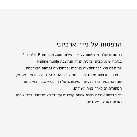
הדפסות על נייר ארכיוני
התמונות שלנו מודפסות על נייר צילום מסוג Fine Art Premium
בגימור מט, מבית יצרנית הנייר הנחשבת Hahnemühle.
פריט זה הוא רפרודוקציה באיכות וברזולוציה גבוהות המודפסת
בנפרד במדפסת מיוחדת בפורמט גדול. הנייר הינו בעל תו תקן של 70
שנה המבטיח כי הצבעים והפיגמנט של ההדפס יישמרו באיכותם
המקורית גם לאחר כמה עשורים.
כל הדפסה עוברת בקרת איכות קפדנית על ידי הצוות שלנו לפני שהיא
נארזת באריזה ייעודית.