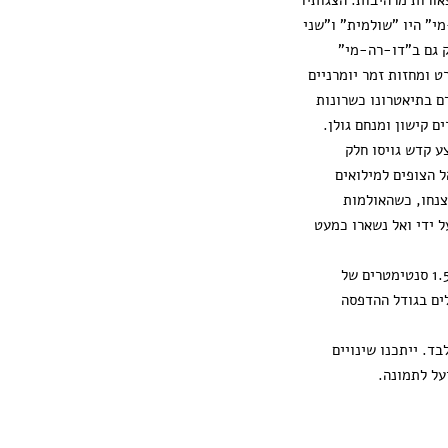
י" היו "שולמית" ו"שני
ק גם ב"דו-רה-מי"
 ומחזות זמר יומרניים
ם בתיאטרונו כשרונות
ם קישון ומנחם גולן.
ע קדש גויסו חלק
 הצופים למילואים
צנחו, כשהאולמות
 ידי ואל נשארו כמעט
ההדפסה מגיעה עם 1.5 סנטימטרים של
ים בגודל ההדפסה
ד. ייתכנו שינויים
על לתמונה.