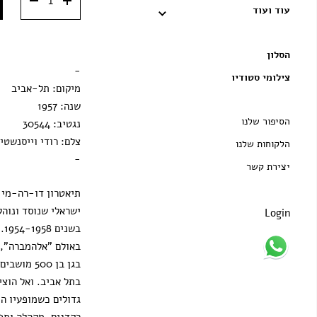
מסגרת וונגה
עוד ועוד
מסגרת שחורה
הסלון
הדפסה בלבד
-
צילומי סטודיו
מיקום: תל-אביב
שנה: 1957
הסיפור שלנו
נגטיב: 30544
צלם: רודי וייסנשטיי
הלקוחות שלנו
-
יצירת קשר
תיאטרון דו-רה-מי ה
ישראלי שנוסד ונוהל 
Login
בש
באולם "אלהמברה", 
בגן בן 500 
בתל אביב. ואל הוצי
גדולים כשמופעיו הי
רקדנים, מקהלה ותפא