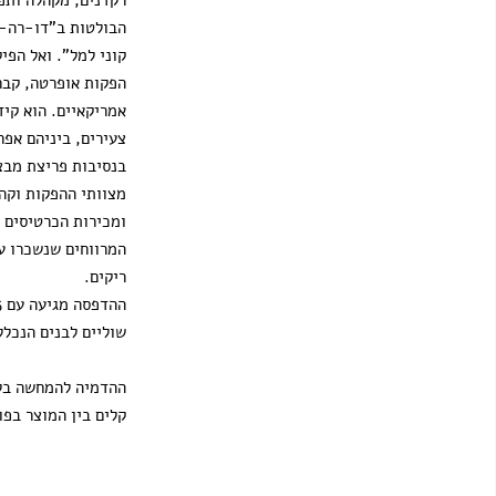
הבולטות ב"דו-רה-מ
קוני למל". ואל הפי
הפקות אופרטה, קברט
אמריקאיים. הוא קיד
צעירים, ביניהם אפרי
בנסיבות פריצת מבצ
מצוותי ההפקות וקהל
ומכירות הכרטיסים 
המרווחים שנשכרו על
ריקים.
שוליים לבנים הנכלל
ההדמיה להמחשה בלב
קלים בין המוצר בפו