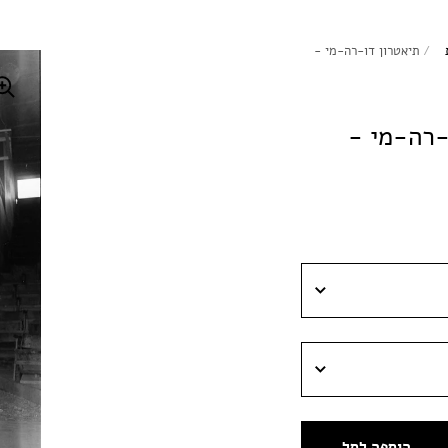
/
תיאטרון דו-רה-מי -
-רה-מי -
הוספה לסל