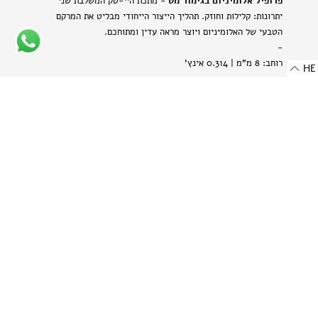
פרופיל אלומיניום בגימור מט
- מתכת היי-טק המשלבת שני
יתרונות: קלילות וחוזק. תהליך הייצור הייחודי מבליט את המרקם
הטבעי של האלומיניום ויוצר מראה עדין ומתוחכם.
-
רוחב: 8 מ"מ | 0.314 אינץ'
HE