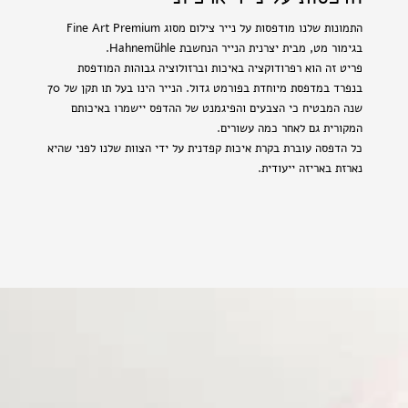
התמונות שלנו מודפסות על נייר צילום מסוג Fine Art Premium
בגימור מט, מבית יצרנית הנייר הנחשבת Hahnemühle.
פריט זה הוא רפרודוקציה באיכות וברזולוציה גבוהות המודפסת
בנפרד במדפסת מיוחדת בפורמט גדול. הנייר הינו בעל תו תקן של 70
שנה המבטיח כי הצבעים והפיגמנט של ההדפס יישמרו באיכותם
המקורית גם לאחר כמה עשורים.
כל הדפסה עוברת בקרת איכות קפדנית על ידי הצוות שלנו לפני שהיא
נארזת באריזה ייעודית.