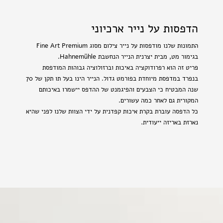
הדפסות על נייר ארכיוני
התמונות שלנו מודפסות על נייר צילום מסוג Fine Art Premium
בגימור מט, מבית יצרנית הנייר הנחשבת Hahnemühle.
פריט זה הוא רפרודוקציה באיכות וברזולוציה גבוהות המודפסת
בנפרד במדפסת מיוחדת בפורמט גדול. הנייר הינו בעל תו תקן של 70
שנה המבטיח כי הצבעים והפיגמנט של ההדפס יישמרו באיכותם
המקורית גם לאחר כמה עשורים.
כל הדפסה עוברת בקרת איכות קפדנית על ידי הצוות שלנו לפני שהיא
נארזת באריזה ייעודית.