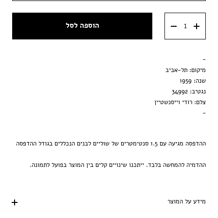
מסגרת וונגה
50x50 ס״מ
הוספה לסל
מסגרת שחורה
מסגרת ענבר
-
הדפסה בלבד
מיקום: תל-אביב
שנה: 1959
נגטיב: 34992
צלם: רודי וייסנשטיין
-
ההדפסה מגיעה עם 1.5 סנטימטרים של שוליים לבנים הנכללים בגודל ההדפסה
ההדמיה להמחשה בלבד. ייתכנו שינויים קלים בין המוצר בפועל לתמונה.
מידע על המוצר