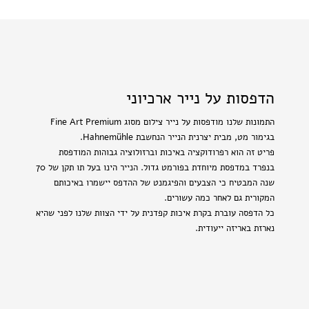
הדפסות על נייר ארכיוני
התמונות שלנו מודפסות על נייר צילום מסוג Fine Art Premium
בגימור מט, מבית יצרנית הנייר הנחשבת Hahnemühle.
פריט זה הוא רפרודוקציה באיכות וברזולוציה גבוהות המודפסת
בנפרד במדפסת מיוחדת בפורמט גדול. הנייר הינו בעל תו תקן של 70
שנה המבטיח כי הצבעים והפיגמנט של ההדפס יישמרו באיכותם
המקורית גם לאחר כמה עשורים.
כל הדפסה עוברת בקרת איכות קפדנית על ידי הצוות שלנו לפני שהיא
נארזת באריזה ייעודית.