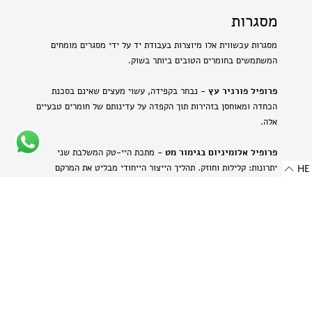
מסגרות
מסגרות עכשווית אלו מיוצרות בעבודת יד על ידי מסגרים מומחים
המשתמשים בחומרים הטובים ביותר בשוק.
פרופיל פורניר עץ
- נבחר בקפידה, עשוי מעצים שאינם בסכנת
הכחדה ומאוחסן בזהירות תוך הקפדה על עדינותם של חומרים טבעיים
אלה.
פרופיל אלומיניום בגימור מט
- מתכת היי-טק המשלבת שני
יתרונות: קלילות וחוזק. תהליך הייצור הייחודי מבליט את המרקם
HE
הטבעי של האלומיניום ויוצר מראה עדין ומתוחכם.
-
רוחב: 8 מ"מ | 0.314 אינץ'