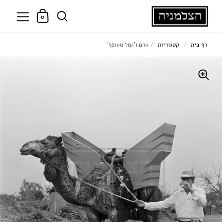
0
דף בית
/
קטגוריות
/
אדם ו'גמל מעופף'