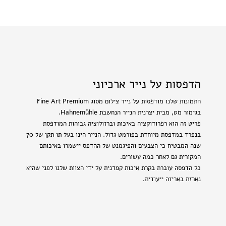
הדפסות על נייר ארכיוני
התמונות שלנו מודפסות על נייר צילום מסוג Fine Art Premium
בגימור מט, מבית יצרנית הנייר הנחשבת Hahnemühle.
פריט זה הוא רפרודוקציה באיכות וברזולוציה גבוהות המודפסת
בנפרד במדפסת מיוחדת בפורמט גדול. הנייר הינו בעל תו תקן של 70
שנה המבטיח כי הצבעים והפיגמנט של ההדפס יישמרו באיכותם
המקורית גם לאחר כמה עשורים.
כל הדפסה עוברת בקרת איכות קפדנית על ידי הצוות שלנו לפני שהיא
נארזת באריזה ייעודית.