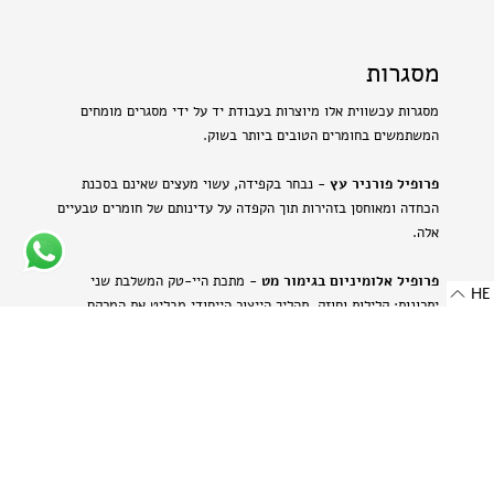
מסגרות
מסגרות עכשווית אלו מיוצרות בעבודת יד על ידי מסגרים מומחים
המשתמשים בחומרים הטובים ביותר בשוק.
פרופיל פורניר עץ
- נבחר בקפידה, עשוי מעצים שאינם בסכנת
הכחדה ומאוחסן בזהירות תוך הקפדה על עדינותם של חומרים טבעיים
אלה.
פרופיל אלומיניום בגימור מט
- מתכת היי-טק המשלבת שני
HE
יתרונות: קלילות וחוזק. תהליך הייצור הייחודי מבליט את המרקם
הטבעי של האלומיניום ויוצר מראה עדין ומתוחכם.
-
רוחב: 8 מ"מ | 0.314 אינץ'