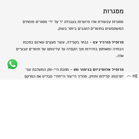
מסגרות
מסגרות עכשווית אלו מיוצרות בעבודת יד על ידי מסגרים מומחים
המשתמשים בחומרים הטובים ביותר בשוק.
פרופיל פורניר עץ
- נבחר בקפידה, עשוי מעצים שאינם בסכנת
הכחדה ומאוחסן בזהירות תוך הקפדה על עדינותם של חומרים טבעיים
אלה.
פרופיל אלומיניום בגימור מט
- מתכת היי-טק המשלבת שני
HE
יתרונות: קלילות וחוזק. תהליך הייצור הייחודי מבליט את המרקם
הטבעי של האלומיניום ויוצר מראה עדין ומתוחכם.
-
רוחב: 8 מ"מ | 0.314 אינץ'