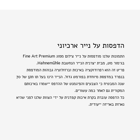
הדפסות על נייר ארכיוני
התמונות שלנו מודפסות על נייר צילום מסוג Fine Art Premium
בגימור מט, מבית יצרנית הנייר הנחשבת Hahnemühle.
פריט זה הוא רפרודוקציה באיכות וברזולוציה גבוהות המודפסת
בנפרד במדפסת מיוחדת בפורמט גדול. הנייר הינו בעל תו תקן של 70
שנה המבטיח כי הצבעים והפיגמנט של ההדפס יישמרו באיכותם
המקורית גם לאחר כמה עשורים.
כל הדפסה עוברת בקרת איכות קפדנית על ידי הצוות שלנו לפני שהיא
נארזת באריזה ייעודית.