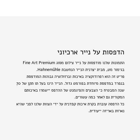
הדפסות על נייר ארכיוני
התמונות שלנו מודפסות על נייר צילום מסוג Fine Art Premium
בגימור מט, מבית יצרנית הנייר הנחשבת Hahnemühle.
פריט זה הוא רפרודוקציה באיכות וברזולוציה גבוהות המודפסת
בנפרד במדפסת מיוחדת בפורמט גדול. הנייר הינו בעל תו תקן של 70
שנה המבטיח כי הצבעים והפיגמנט של ההדפס יישמרו באיכותם
המקורית גם לאחר כמה עשורים.
כל הדפסה עוברת בקרת איכות קפדנית על ידי הצוות שלנו לפני שהיא
נארזת באריזה ייעודית.