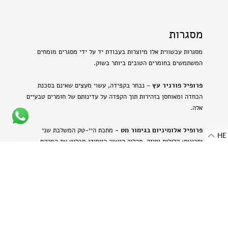
מסגרות
מסגרות עכשווית אלו מיוצרות בעבודת יד על ידי מסגרים מומחים
המשתמשים בחומרים הטובים ביותר בשוק.
פרופיל פורניר עץ
- נבחר בקפידה, עשוי מעצים שאינם בסכנת
הכחדה ומאוחסן בזהירות תוך הקפדה על עדינותם של חומרים טבעיים
אלה.
פרופיל אלומיניום בגימור מט
- מתכת היי-טק המשלבת שני
HE
יתרונות: קלילות וחוזק. תהליך הייצור הייחודי מבליט את המרקם
הטבעי של האלומיניום ויוצר מראה עדין ומתוחכם.
-
רוחב: 8 מ"מ | 0.314 אינץ'