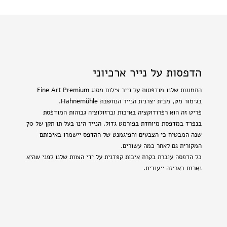
הדפסות על נייר ארכיוני
התמונות שלנו מודפסות על נייר צילום מסוג Fine Art Premium
בגימור מט, מבית יצרנית הנייר הנחשבת Hahnemühle.
פריט זה הוא רפרודוקציה באיכות וברזולוציה גבוהות המודפסת
בנפרד במדפסת מיוחדת בפורמט גדול. הנייר הינו בעל תו תקן של 70
שנה המבטיח כי הצבעים והפיגמנט של ההדפס יישמרו באיכותם
המקורית גם לאחר כמה עשורים.
כל הדפסה עוברת בקרת איכות קפדנית על ידי הצוות שלנו לפני שהיא
נארזת באריזה ייעודית.