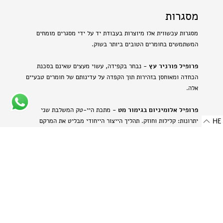
מסגרות
מסגרות עכשווית אלו מיוצרות בעבודת יד על ידי מסגרים מומחים
המשתמשים בחומרים הטובים ביותר בשוק.
פרופיל פורניר עץ
- נבחר בקפידה, עשוי מעצים שאינם בסכנת
הכחדה ומאוחסן בזהירות תוך הקפדה על עדינותם של חומרים טבעיים
אלה.
פרופיל אלומיניום בגימור מט
- מתכת היי-טק המשלבת שני
HE
יתרונות: קלילות וחוזק. תהליך הייצור הייחודי מבליט את המרקם
הטבעי של האלומיניום ויוצר מראה עדין ומתוחכם.
-
רוחב: 8 מ"מ | 0.314 אינץ'