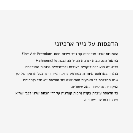
הדפסות על נייר ארכיוני
התמונות שלנו מודפסות על נייר צילום מסוג Fine Art Premium
בגימור מט, מבית יצרנית הנייר הנחשבת Hahnemühle.
פריט זה הוא רפרודוקציה באיכות וברזולוציה גבוהות המודפסת
בנפרד במדפסת מיוחדת בפורמט גדול. הנייר הינו בעל תו תקן של 70
שנה המבטיח כי הצבעים והפיגמנט של ההדפס יישמרו באיכותם
המקורית גם לאחר כמה עשורים.
כל הדפסה עוברת בקרת איכות קפדנית על ידי הצוות שלנו לפני שהיא
נארזת באריזה ייעודית.