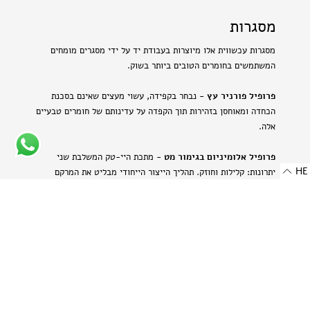
מסגרות
מסגרות עכשווית אלו מיוצרות בעבודת יד על ידי מסגרים מומחים
המשתמשים בחומרים הטובים ביותר בשוק.
פרופיל פורניר עץ
- נבחר בקפידה, עשוי מעצים שאינם בסכנת
הכחדה ומאוחסן בזהירות תוך הקפדה על עדינותם של חומרים טבעיים
אלה.
פרופיל אלומיניום בגימור מט
- מתכת היי-טק המשלבת שני
HE
יתרונות: קלילות וחוזק. תהליך הייצור הייחודי מבליט את המרקם
הטבעי של האלומיניום ויוצר מראה עדין ומתוחכם.
-
רוחב: 8 מ"מ | 0.314 אינץ'