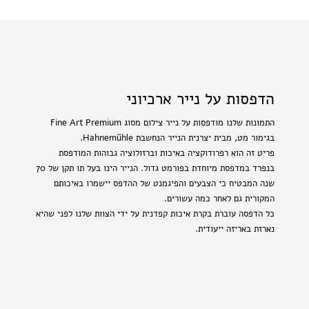
הדפסות על נייר ארכיוני
התמונות שלנו מודפסות על נייר צילום מסוג Fine Art Premium
בגימור מט, מבית יצרנית הנייר הנחשבת Hahnemühle.
פריט זה הוא רפרודוקציה באיכות וברזולוציה גבוהות המודפסת
בנפרד במדפסת מיוחדת בפורמט גדול. הנייר הינו בעל תו תקן של 70
שנה המבטיח כי הצבעים והפיגמנט של ההדפס יישמרו באיכותם
המקורית גם לאחר כמה עשורים.
כל הדפסה עוברת בקרת איכות קפדנית על ידי הצוות שלנו לפני שהיא
נארזת באריזה ייעודית.