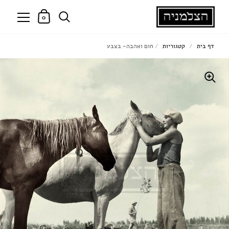
0
דף בית
/
קטגוריות
/
חום ואהבה- בצבע