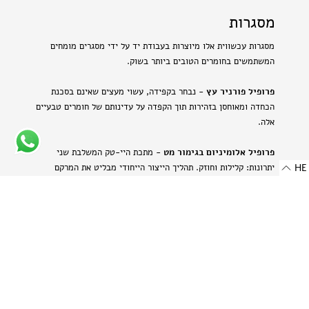
מסגרות
מסגרות עכשווית אלו מיוצרות בעבודת יד על ידי מסגרים מומחים
המשתמשים בחומרים הטובים ביותר בשוק.
פרופיל פורניר עץ
- נבחר בקפידה, עשוי מעצים שאינם בסכנת
הכחדה ומאוחסן בזהירות תוך הקפדה על עדינותם של חומרים טבעיים
אלה.
פרופיל אלומיניום בגימור מט
- מתכת היי-טק המשלבת שני
יתרונות: קלילות וחוזק. תהליך הייצור הייחודי מבליט את המרקם
HE
הטבעי של האלומיניום ויוצר מראה עדין ומתוחכם.
-
רוחב: 8 מ"מ | 0.314 אינץ'