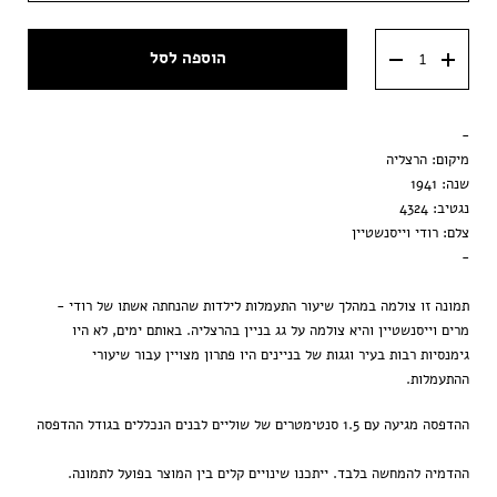
מסגרת ענבר
40x60 ס״מ
הוספה לסל
מסגרת וונגה
50x70 ס״מ
מסגרת שחורה
-
הדפסה בלבד
מיקום: הרצליה
שנה: 1941
נגטיב: 4324
צלם: רודי וייסנשטיין
-
תמונה זו צולמה במהלך שיעור התעמלות לילדות שהנחתה אשתו של רודי -
מרים וייסנשטיין והיא צולמה על גג בניין בהרצליה. באותם ימים, לא היו
גימנסיות רבות בעיר וגגות של בניינים היו פתרון מצויין עבור שיעורי
ההתעמלות.
ההדפסה מגיעה עם 1.5 סנטימטרים של שוליים לבנים הנכללים בגודל ההדפסה
ההדמיה להמחשה בלבד. ייתכנו שינויים קלים בין המוצר בפועל לתמונה.