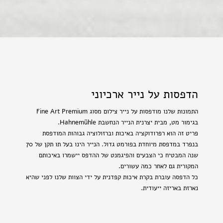
הדפסות על נייר ארכיוני
התמונות שלנו מודפסות על נייר צילום מסוג Fine Art Premium
בגימור מט, מבית יצרנית הנייר הנחשבת Hahnemühle.
פריט זה הוא רפרודוקציה באיכות וברזולוציה גבוהות המודפסת
בנפרד במדפסת מיוחדת בפורמט גדול. הנייר הינו בעל תו תקן של 70
שנה המבטיח כי הצבעים והפיגמנט של ההדפס יישמרו באיכותם
המקורית גם לאחר כמה עשורים.
כל הדפסה עוברת בקרת איכות קפדנית על ידי הצוות שלנו לפני שהיא
נארזת באריזה ייעודית.