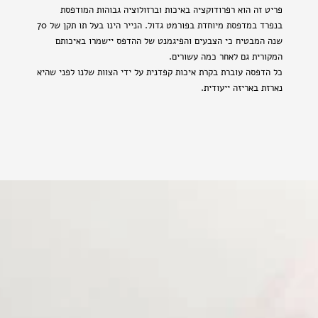
פריט זה הוא רפרודוקציה באיכות וברזולוציה גבוהות המודפסת
בנפרד במדפסת מיוחדת בפורמט גדול. הנייר הינו בעל תו תקן של 70
שנה המבטיח כי הצבעים והפיגמנט של ההדפס יישמרו באיכותם
המקורית גם לאחר כמה עשורים.
כל הדפסה עוברת בקרת איכות קפדנית על ידי הצוות שלנו לפני שהיא
נארזת באריזה ייעודית.