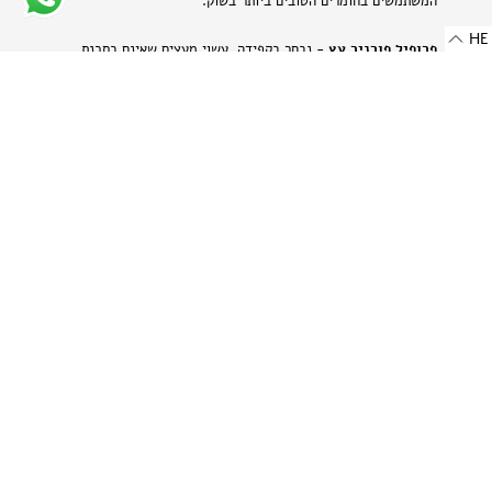
המשתמשים בחומרים הטובים ביותר בשוק.
HE
פרופיל פורניר עץ
- נבחר בקפידה, עשוי מעצים שאינם בסכנת
הכחדה ומאוחסן בזהירות תוך הקפדה על עדינותם של חומרים טבעיים
אלה.
פרופיל אלומיניום בגימור מט
- מתכת היי-טק המשלבת שני
יתרונות: קלילות וחוזק. תהליך הייצור הייחודי מבליט את המרקם
הטבעי של האלומיניום ויוצר מראה עדין ומתוחכם.
-
רוחב: 8 מ"מ | 0.314 אינץ'