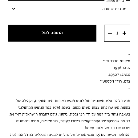
מסגרת שחורה
30x42 ס״מ
מסגרת שחורה
40x60 ס״מ
הוספה לסל
מסגרת וונגה
50x70 ס״מ
מסגרת ענבר
-
הדפסה בלבד
מיקום: מדבר סיני
שנה: 1976
נגטיב: 49507
צלם: רודי ויסנשטין
-
מבעד להרי סלע משוננים חול לוהט פוגש באדוות מים מתוקים, וקהילה של
בקתות קש טרופיות צצות משום מקום. בשנת 1976 כפר הנופש המיתולוגי
בטאבה נוהל ביד רמה על ידי רפי נלסון. נלסון, גילם לחברה הישראלית דאז את
כל מה שהסיקסטיז האמריקאיים בישרו לעולם, בוהמייניות, סמים ונהנתנות.
פורטרט נדיר של נלסון עצמו!
ההדפסה מגיעה עם 1.5 סנטימטרים של שוליים לבנים הנכללים בגודל ההדפסה