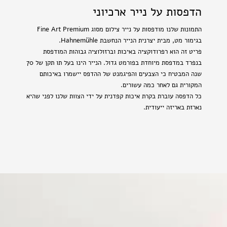
הדפסות על נייר ארכיוני
התמונות שלנו מודפסות על נייר צילום מסוג Fine Art Premium
בגימור מט, מבית יצרנית הנייר הנחשבת Hahnemühle.
פריט זה הוא רפרודוקציה באיכות וברזולוציה גבוהות המודפסת
בנפרד במדפסת מיוחדת בפורמט גדול. הנייר הינו בעל תו תקן של 70
שנה המבטיח כי הצבעים והפיגמנט של ההדפס יישמרו באיכותם
המקורית גם לאחר כמה עשורים.
כל הדפסה עוברת בקרת איכות קפדנית על ידי הצוות שלנו לפני שהיא
נארזת באריזה ייעודית.