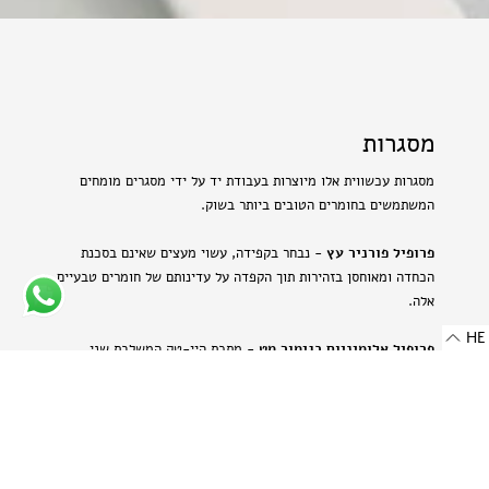
מסגרות
מסגרות עכשווית אלו מיוצרות בעבודת יד על ידי מסגרים מומחים
המשתמשים בחומרים הטובים ביותר בשוק.
פרופיל פורניר עץ
- נבחר בקפידה, עשוי מעצים שאינם בסכנת
הכחדה ומאוחסן בזהירות תוך הקפדה על עדינותם של חומרים טבעיים
אלה.
HE
פרופיל אלומיניום בגימור מט
- מתכת היי-טק המשלבת שני
יתרונות: קלילות וחוזק. תהליך הייצור הייחודי מבליט את המרקם
הטבעי של האלומיניום ויוצר מראה עדין ומתוחכם.
-
רוחב: 8 מ"מ | 0.314 אינץ'