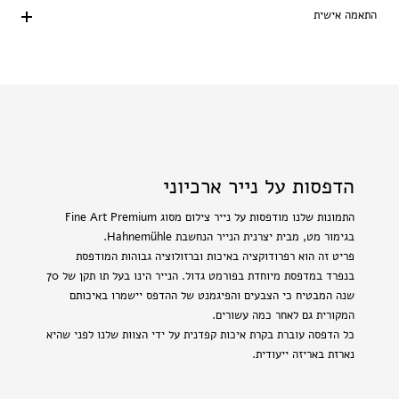
התאמה אישית
הדפסות על נייר ארכיוני
התמונות שלנו מודפסות על נייר צילום מסוג Fine Art Premium
בגימור מט, מבית יצרנית הנייר הנחשבת Hahnemühle.
פריט זה הוא רפרודוקציה באיכות וברזולוציה גבוהות המודפסת
בנפרד במדפסת מיוחדת בפורמט גדול. הנייר הינו בעל תו תקן של 70
שנה המבטיח כי הצבעים והפיגמנט של ההדפס יישמרו באיכותם
המקורית גם לאחר כמה עשורים.
כל הדפסה עוברת בקרת איכות קפדנית על ידי הצוות שלנו לפני שהיא
נארזת באריזה ייעודית.