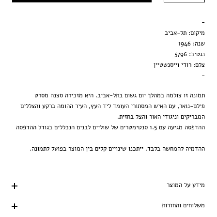
מסגרת שחורה
-
הדפסה בלבד
מיקום: תל-אביב
שנה: 1946
נגטיב: 5796
צלם: רודי וייסנשטיין
-
תמונה זו צולמה במהלך יום גשום בתל-אביב. היא מזכירה סצנה מסרט
פילם-נואר, עם האיש המסתורי העומד ליד העץ, העיר ההומה ברקע והצללים
המבריקים וניגודי האור והצל בחזית.
ההדפסה מגיעה עם 1.5 סנטימטרים של שוליים לבנים הנכללים בגודל ההדפסה
ההדמיה להמחשה בלבד. ייתכנו שינויים קלים בין המוצר בפועל לתמונה.
מידע על המוצר
משלוחים והחזרות