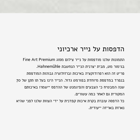
הדפסות על נייר ארכיוני
התמונות שלנו מודפסות על נייר צילום מסוג Fine Art Premium
בגימור מט, מבית יצרנית הנייר הנחשבת Hahnemühle.
פריט זה הוא רפרודוקציה באיכות וברזולוציה גבוהות המודפסת
בנפרד במדפסת מיוחדת בפורמט גדול. הנייר הינו בעל תו תקן של 70
שנה המבטיח כי הצבעים והפיגמנט של ההדפס יישמרו באיכותם
המקורית גם לאחר כמה עשורים.
כל הדפסה עוברת בקרת איכות קפדנית על ידי הצוות שלנו לפני שהיא
נארזת באריזה ייעודית.