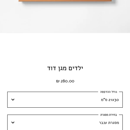
ילדים מגן דוד
280.00 ₪
21x30 ס"מ
21x30 ס"מ
מסגרת ענבר
30x42 ס״מ