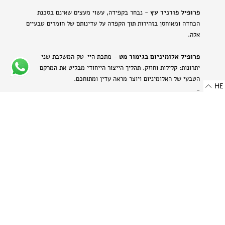
פרופיל פורניר עץ
- נבחר בקפידה, עשוי מעצים שאינם בסכנת
הכחדה ומאוחסן בזהירות תוך הקפדה על עדינותם של חומרים טבעיים
אלה.
פרופיל אלומיניום בגימור מט
- מתכת היי-טק המשלבת שני
יתרונות: קלילות וחוזק. תהליך הייצור הייחודי מבליט את המרקם
הטבעי של האלומיניום ויוצר מראה עדין ומתוחכם.
HE
-
רוחב: 8 מ"מ | 0.314 אינץ'