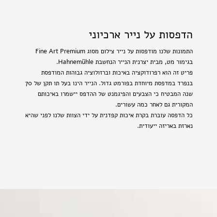
הדפסות על נייר ארכיוני
התמונות שלנו מודפסות על נייר צילום מסוג Fine Art Premium
בגימור מט, מבית יצרנית הנייר הנחשבת Hahnemühle.
פריט זה הוא רפרודוקציה באיכות וברזולוציה גבוהות המודפסת
בנפרד במדפסת מיוחדת בפורמט גדול. הנייר הינו בעל תו תקן של 70
שנה המבטיח כי הצבעים והפיגמנט של ההדפס יישמרו באיכותם
המקורית גם לאחר כמה עשורים.
כל הדפסה עוברת בקרת איכות קפדנית על ידי הצוות שלנו לפני שהיא
נארזת באריזה ייעודית.