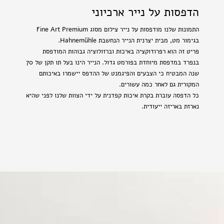
הדפסות על נייר ארכיוני
התמונות שלנו מודפסות על נייר צילום מסוג Fine Art Premium
בגימור מט, מבית יצרנית הנייר הנחשבת Hahnemühle.
פריט זה הוא רפרודוקציה באיכות וברזולוציה גבוהות המודפסת
בנפרד במדפסת מיוחדת בפורמט גדול. הנייר הינו בעל תו תקן של 70
שנה המבטיח כי הצבעים והפיגמנט של ההדפס יישמרו באיכותם
המקורית גם לאחר כמה עשורים.
כל הדפסה עוברת בקרת איכות קפדנית על ידי הצוות שלנו לפני שהיא
נארזת באריזה ייעודית.