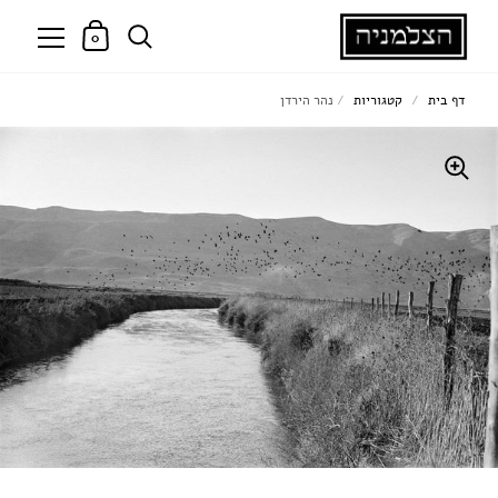
0
דף בית
/
קטגוריות
/
נהר הירדן