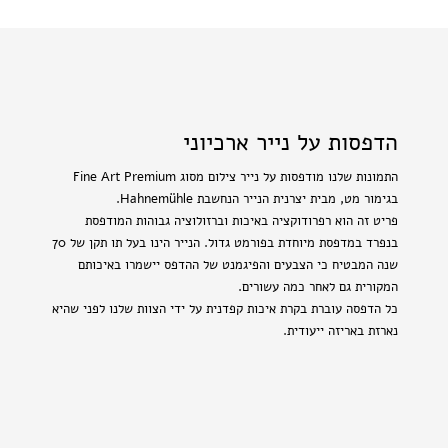
הדפסות על נייר ארכיוני
התמונות שלנו מודפסות על נייר צילום מסוג Fine Art Premium
בגימור מט, מבית יצרנית הנייר הנחשבת Hahnemühle.
פריט זה הוא רפרודוקציה באיכות וברזולוציה גבוהות המודפסת
בנפרד במדפסת מיוחדת בפורמט גדול. הנייר הינו בעל תו תקן של 70
שנה המבטיח כי הצבעים והפיגמנט של ההדפס יישמרו באיכותם
המקורית גם לאחר כמה עשורים.
כל הדפסה עוברת בקרת איכות קפדנית על ידי הצוות שלנו לפני שהיא
נארזת באריזה ייעודית.