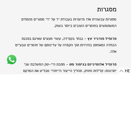
מסגרות
מסגרות עכשווית אלו מיוצרות בעבודת יד על ידי מסגרים מומחים
המשתמשים בחומרים הטובים ביותר בשוק.
פרופיל פורניר עץ
- נבחר בקפידה, עשוי מעצים שאינם בסכנת
הכחדה ומאוחסן בזהירות תוך הקפדה על עדינותם של חומרים טבעיים
אלה.
פרופיל אלומיניום בגימור מט
- מתכת היי-טק המשלבת שני
יתרונות: קלילות וחוזק. תהליך הייצור הייחודי מבליט את המרקם
HE
הטבעי של האלומיניום ויוצר מראה עדין ומתוחכם.
-
רוחב: 8 מ"מ | 0.314 אינץ'