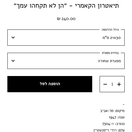
תיאטרון הקאמרי - ״הן לא תקחהו עמך״
240.00 ₪
21x30 ס"מ
21x30 ס"מ
מסגרת שחורה
30x42 ס״מ
מסגרת שחורה
40x60 ס״מ
הוספה לסל
מסגרת ענבר
50x70 ס״מ
מסגרת וונגה
-
הדפסה בלבד
מיקום: תל-אביב
שנה: 1947
נגטיב: 7304-1
צלם: רודי וייסנשטיין