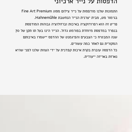
הדפסות על נייר ארכיוני
התמונות שלנו מודפסות על נייר צילום מסוג Fine Art Premium
בגימור מט, מבית יצרנית הנייר הנחשבת Hahnemühle.
פריט זה הוא רפרודוקציה באיכות וברזולוציה גבוהות המודפסת
בנפרד במדפסת מיוחדת בפורמט גדול. הנייר הינו בעל תו תקן של 70
שנה המבטיח כי הצבעים והפיגמנט של ההדפס יישמרו באיכותם
המקורית גם לאחר כמה עשורים.
כל הדפסה עוברת בקרת איכות קפדנית על ידי הצוות שלנו לפני שהיא
נארזת באריזה ייעודית.