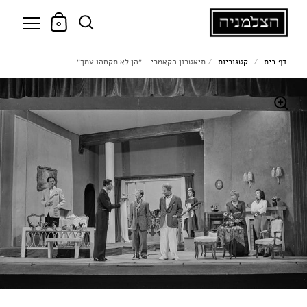
0
דף בית
/
קטגוריות
/
תיאטרון הקאמרי - ״הן לא תקחהו עמך״