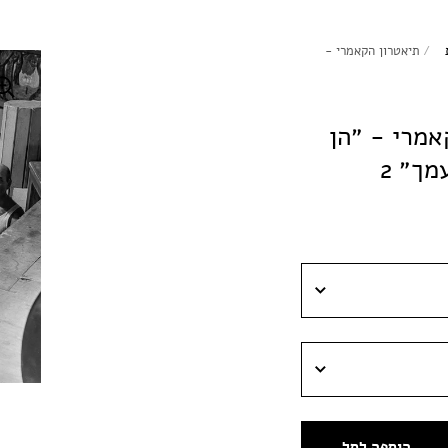
/
תיאטרון הקאמרי -
אמרי - ״הן
ך״ 2
הוספה לסל