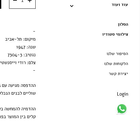
מסגרת ענבר
50x70 ס״מ
עוד ועוד
מסגרת וונגה
הסלון
הדפסה בלבד
-
צילומי סטודיו
מיקום: תל-אביב
שנה: 1947
הסיפור שלנו
נגטיב: 7304-3
צלם: רודי וייסנשטיי
הלקוחות שלנו
-
יצירת קשר
שוליים לבנים הנכלל
Login
ההדמיה להמחשה בלב
קלים בין המוצר בפו