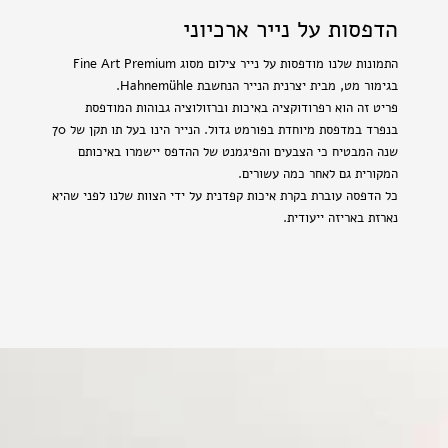
הדפסות על נייר ארכיוני
התמונות שלנו מודפסות על נייר צילום מסוג Fine Art Premium
בגימור מט, מבית יצרנית הנייר הנחשבת Hahnemühle.
פריט זה הוא רפרודוקציה באיכות וברזולוציה גבוהות המודפסת
בנפרד במדפסת מיוחדת בפורמט גדול. הנייר הינו בעל תו תקן של 70
שנה המבטיח כי הצבעים והפיגמנט של ההדפס יישמרו באיכותם
המקורית גם לאחר כמה עשורים.
כל הדפסה עוברת בקרת איכות קפדנית על ידי הצוות שלנו לפני שהיא
נארזת באריזה ייעודית.