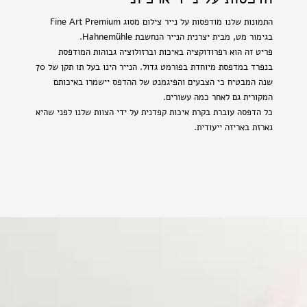
התמונות שלנו מודפסות על נייר צילום מסוג Fine Art Premium
בגימור מט, מבית יצרנית הנייר הנחשבת Hahnemühle.
פריט זה הוא רפרודוקציה באיכות וברזולוציה גבוהות המודפסת
בנפרד במדפסת מיוחדת בפורמט גדול. הנייר הינו בעל תו תקן של 70
שנה המבטיח כי הצבעים והפיגמנט של ההדפס יישמרו באיכותם
המקורית גם לאחר כמה עשורים.
כל הדפסה עוברת בקרת איכות קפדנית על ידי הצוות שלנו לפני שהיא
נארזת באריזה ייעודית.