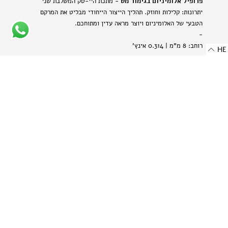
פרופיל אלומיניום בגימור מט
- מתכת היי-טק המשלבת שני
יתרונות: קלילות וחוזק. תהליך הייצור הייחודי מבליט את המרקם
הטבעי של האלומיניום ויוצר מראה עדין ומתוחכם.
-
רוחב: 8 מ"מ | 0.314 אינץ'
HE