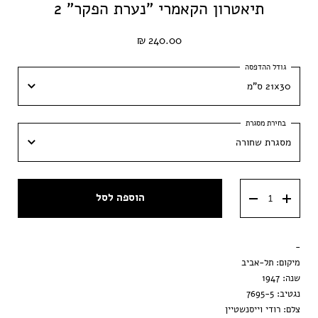
תיאטרון הקאמרי "נערת הפקר" 2
240.00 ₪
21x30 ס"מ
21x30 ס"מ
מסגרת שחורה
30x42 ס״מ
מסגרת שחורה
40x60 ס״מ
הוספה לסל
מסגרת ענבר
50x70 ס״מ
מסגרת וונגה
-
הדפסה בלבד
מיקום: תל-אביב
שנה: 1947
נגטיב: 7695-5
צלם: רודי וייסנשטיין