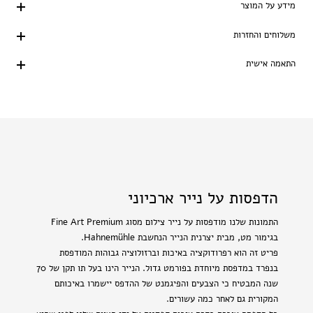
מידע על המוצר
משלוחים והחזרות
התאמה אישית
הדפסות על נייר ארכיוני
התמונות שלנו מודפסות על נייר צילום מסוג Fine Art Premium
בגימור מט, מבית יצרנית הנייר הנחשבת Hahnemühle.
פריט זה הוא רפרודוקציה באיכות וברזולוציה גבוהות המודפסת
בנפרד במדפסת מיוחדת בפורמט גדול. הנייר הינו בעל תו תקן של 70
שנה המבטיח כי הצבעים והפיגמנט של ההדפס יישמרו באיכותם
המקורית גם לאחר כמה עשורים.