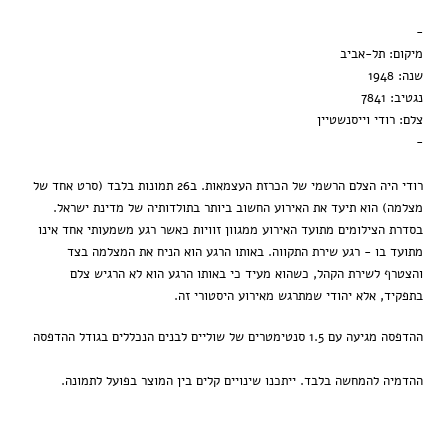
מסגרת ענבר
-
הדפסה בלבד
מיקום: תל-אביב
שנה: 1948
נגטיב: 7841
צלם: רודי וייסנשטיין
-
רודי היה הצלם הרשמי של הכרזת העצמאות. ב26 תמונות בלבד (סרט אחד של
מצלמה) הוא תיעד את האירוע החשוב ביותר בתולדותיה של מדינת ישראל.
בסדרת הצילומים מתועד האירוע ממגוון זוויות כאשר רגע משמעותי אחד אינו
מתועד בו - רגע שירת התקווה. באותו הרגע הוא הניח את המצלמה בצד
והצטרף לשירת הקהל, כשהוא מעיד כי באותו הרגע הוא לא הרגיש צלם
בתפקיד, אלא יהודי שמתרגש מאירוע היסטורי זה.
ההדפסה מגיעה עם 1.5 סנטימטרים של שוליים לבנים הנכללים בגודל ההדפסה
ההדמיה להמחשה בלבד. ייתכנו שינויים קלים בין המוצר בפועל לתמונה.