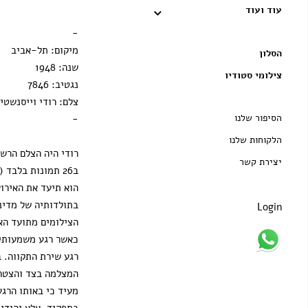
עוד ועוד
הדפסה בלבד
-
מיקום: תל-אביב
הסלון
שנה: 1948
צילומי סטודיו
נגטיב: 7846
צלם: רודי וייסנשטיי
הסיפור שלנו
-
הלקוחות שלנו
רודי היה הצלם הרש
יצירת קשר
ב26 תמונות בלבד
הוא תיעד את האירו
בתולדותיה של מדינ
Login
הצילומים מתועד האי
כאשר רגע משמעותי 
רגע שירת התקווה. ב
המצלמה בצד והצטר
מעיד כי באותו הרגע