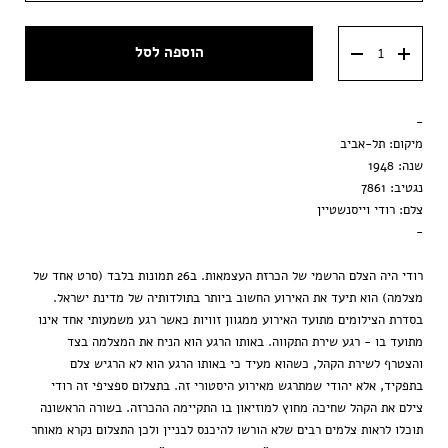
מסגרת וונגה
50x50 ס״מ
הוספה לסל
מסגרת שחורה
מסגרת ענבר
-
הדפסה בלבד
מיקום: תל-אביב
שנה: 1948
נגטיב: 7861
צלם: רודי וייסנשטיין
-
רודי היה הצלם הרשמי של הכרזת העצמאות. ב26 תמונות בלבד (סרט אחד של
מצלמה) הוא תיעד את האירוע החשוב ביותר בתולדותיה של מדינת ישראל.
בסדרת הצילומים מתועד האירוע ממגוון זוויות כאשר רגע משמעותי אחד אינו
מתועד בו - רגע שירת התקווה. באותו הרגע הוא הניח את המצלמה בצד
והצטרף לשירת הקהל, כשהוא מעיד כי באותו הרגע הוא לא הרגיש צלם
בתפקיד, אלא יהודי שמתרגש מאירוע היסטורי זה. בתצלום ספציפי זה רודי
צילם את הקהל שחיכה מחוץ למוזיאון בו התקיימה ההכרזה. בשורה הראשונה
תוכלו לראות צלמים רבים שלא הורשו להיכנס לבניין ולכן התצלום נקרא מאוחר