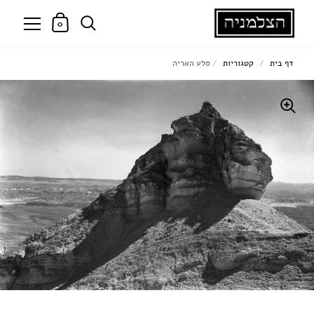
0
דף בית
/
קטגוריות
/
סלע האריה