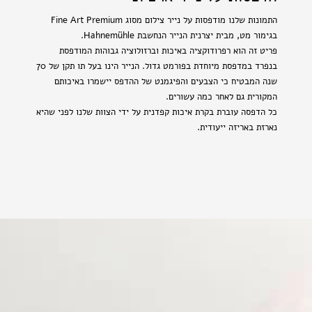
התמונות שלנו מודפסות על נייר צילום מסוג Fine Art Premium
בגימור מט, מבית יצרנית הנייר הנחשבת Hahnemühle.
פריט זה הוא רפרודוקציה באיכות וברזולוציה גבוהות המודפסת
בנפרד במדפסת מיוחדת בפורמט גדול. הנייר הינו בעל תו תקן של 70
שנה המבטיח כי הצבעים והפיגמנט של ההדפס יישמרו באיכותם
המקורית גם לאחר כמה עשורים.
כל הדפסה עוברת בקרת איכות קפדנית על ידי הצוות שלנו לפני שהיא
נארזת באריזה ייעודית.