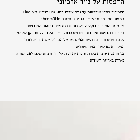
הדפסות על נייר ארכיוני
התמונות שלנו מודפסות על נייר צילום מסוג Fine Art Premium
בגימור מט, מבית יצרנית הנייר הנחשבת Hahnemühle.
פריט זה הוא רפרודוקציה באיכות וברזולוציה גבוהות המודפסת
בנפרד במדפסת מיוחדת בפורמט גדול. הנייר הינו בעל תו תקן של 70
שנה המבטיח כי הצבעים והפיגמנט של ההדפס יישמרו באיכותם
המקורית גם לאחר כמה עשורים.
כל הדפסה עוברת בקרת איכות קפדנית על ידי הצוות שלנו לפני שהיא
נארזת באריזה ייעודית.