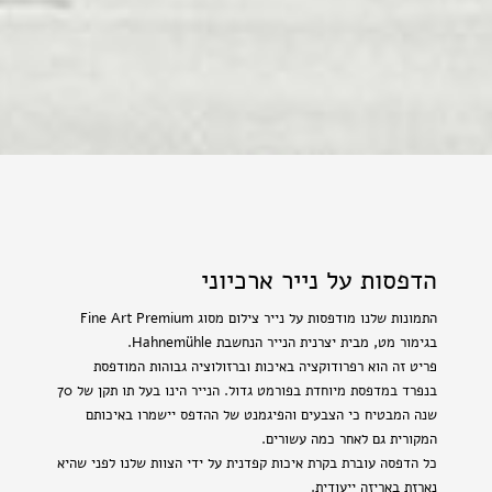
הדפסות על נייר ארכיוני
התמונות שלנו מודפסות על נייר צילום מסוג Fine Art Premium
בגימור מט, מבית יצרנית הנייר הנחשבת Hahnemühle.
פריט זה הוא רפרודוקציה באיכות וברזולוציה גבוהות המודפסת
בנפרד במדפסת מיוחדת בפורמט גדול. הנייר הינו בעל תו תקן של 70
שנה המבטיח כי הצבעים והפיגמנט של ההדפס יישמרו באיכותם
המקורית גם לאחר כמה עשורים.
כל הדפסה עוברת בקרת איכות קפדנית על ידי הצוות שלנו לפני שהיא
נארזת באריזה ייעודית.