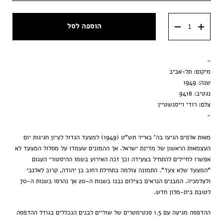
מסגרת ענבר
40x60 ס״מ
הוספה לסל
מסגרת וונגה
50x70 ס״מ
מסגרת שחורה
-
הדפסה בלבד
מיקום: תל-אביב
שנה: 1949
נגטיב: 9418
צלם: רודי וייסנשטיין
-
מאות אלפים הגיעו בה' באייר תש"ט (1949) למצעד הגדול לציון חגיגות יום
העצמאות הראשון של מדינת ישראל. אך ההמונים שעמדו על מסלול המצעד לא
אפשרו לחיילים להתחיל בצעידה וכך זכה האירוע בשמו ההיסטורי העגום
"המצעד שלא צעד". התמונה צולמה בתחילת רחוב בן יהודה, קרוב לאלנבי
ולצלמניה. המבנים הנראים בצילום נבנו בשנות ה-20 אך נהרסו בשנות ה-70
לטובת בית-מלון חדש.
ההדפסה מגיעה עם 1.5 סנטימטרים של שוליים לבנים הנכללים בגודל ההדפסה