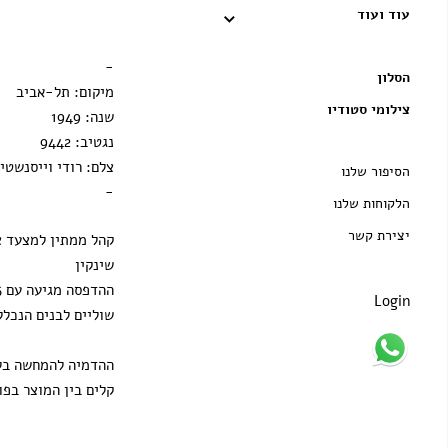
עוד ועוד
מסגרת שחורה
הדפסה בלבד
-
הסלון
מיקום: תל-אביב
צילומי סטודיו
שנה: 1949
נגטיב: 9442
צלם: רודי וייסנשטיי
הסיפור שלנו
-
הלקוחות שלנו
יצירת קשר
קהל ממתין למצעד צ
שינקין
Login
שוליים לבנים הנכלל
ההדמיה להמחשה בלב
קלים בין המוצר בפו