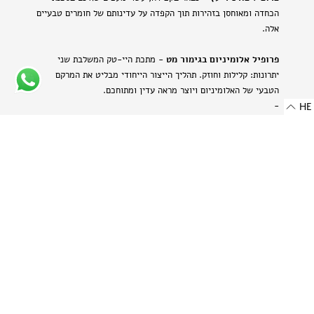
הכחדה ומאוחסן בזהירות תוך הקפדה על עדינותם של חומרים טבעיים
אלה.
פרופיל אלומיניום בגימור מט
- מתכת היי-טק המשלבת שני
יתרונות: קלילות וחוזק. תהליך הייצור הייחודי מבליט את המרקם
הטבעי של האלומיניום ויוצר מראה עדין ומתוחכם.
-
HE
רוחב: 8 מ"מ | 0.314 אינץ'