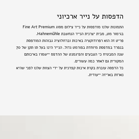
הדפסות על נייר ארכיוני
התמונות שלנו מודפסות על נייר צילום מסוג Fine Art Premium
בגימור מט, מבית יצרנית הנייר הנחשבת Hahnemühle.
פריט זה הוא רפרודוקציה באיכות וברזולוציה גבוהות המודפסת
בנפרד במדפסת מיוחדת בפורמט גדול. הנייר הינו בעל תו תקן של 70
שנה המבטיח כי הצבעים והפיגמנט של ההדפס יישמרו באיכותם
המקורית גם לאחר כמה עשורים.
כל הדפסה עוברת בקרת איכות קפדנית על ידי הצוות שלנו לפני שהיא
נארזת באריזה ייעודית.