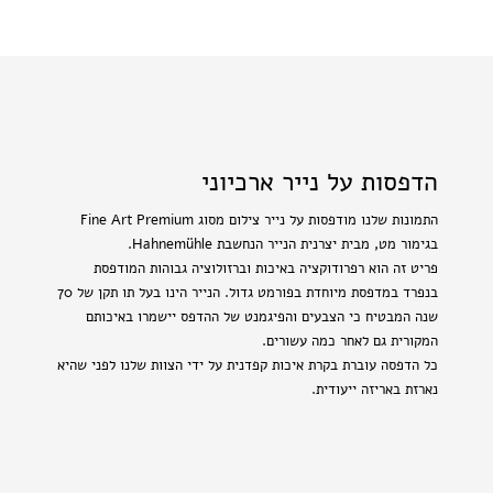
הדפסות על נייר ארכיוני
התמונות שלנו מודפסות על נייר צילום מסוג Fine Art Premium
בגימור מט, מבית יצרנית הנייר הנחשבת Hahnemühle.
פריט זה הוא רפרודוקציה באיכות וברזולוציה גבוהות המודפסת
בנפרד במדפסת מיוחדת בפורמט גדול. הנייר הינו בעל תו תקן של 70
שנה המבטיח כי הצבעים והפיגמנט של ההדפס יישמרו באיכותם
המקורית גם לאחר כמה עשורים.
כל הדפסה עוברת בקרת איכות קפדנית על ידי הצוות שלנו לפני שהיא
נארזת באריזה ייעודית.