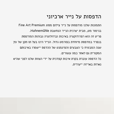
הדפסות על נייר ארכיוני
התמונות שלנו מודפסות על נייר צילום מסוג Fine Art Premium
בגימור מט, מבית יצרנית הנייר הנחשבת Hahnemühle.
פריט זה הוא רפרודוקציה באיכות וברזולוציה גבוהות המודפסת
בנפרד במדפסת מיוחדת בפורמט גדול. הנייר הינו בעל תו תקן של 70
שנה המבטיח כי הצבעים והפיגמנט של ההדפס יישמרו באיכותם
המקורית גם לאחר כמה עשורים.
כל הדפסה עוברת בקרת איכות קפדנית על ידי הצוות שלנו לפני שהיא
נארזת באריזה ייעודית.