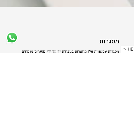
מסגרות
HE
מסגרות עכשווית אלו מיוצרות בעבודת יד על ידי מסגרים מומחים
המשתמשים בחומרים הטובים ביותר בשוק.
פרופיל פורניר עץ
- נבחר בקפידה, עשוי מעצים שאינם בסכנת
הכחדה ומאוחסן בזהירות תוך הקפדה על עדינותם של חומרים טבעיים
אלה.
פרופיל אלומיניום בגימור מט
- מתכת היי-טק המשלבת שני
יתרונות: קלילות וחוזק. תהליך הייצור הייחודי מבליט את המרקם
הטבעי של האלומיניום ויוצר מראה עדין ומתוחכם.
-
רוחב: 8 מ"מ | 0.314 אינץ'