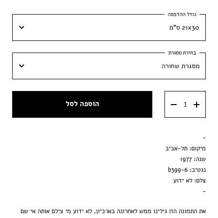
21x30 ס"מ
21x30 ס"מ
מסגרת שחורה
30x42 ס״מ
מסגרת שחורה
40x60 ס״מ
הוספה לסל
מסגרת וונגה
50x70 ס״מ
מסגרת ענבר
-
הדפסה בלבד
מיקום: תל-אביב
שנה: 1977
נגטיב: b399-6
צלם: לא ידוע
-
את התמונה הזו גילינו ממש לאחרונה בארכיון, לא ידוע מי צילם אותה אי שם