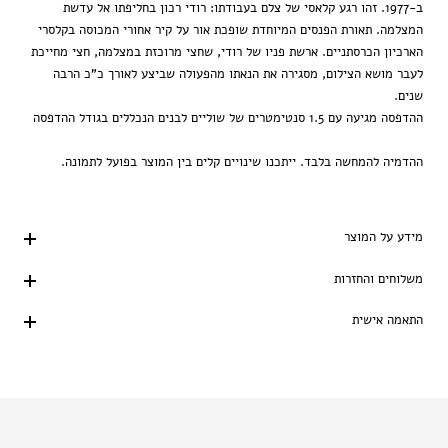
ב-1977. זהו רגע קלאסי של צלם בעבודתו: רודי רכון בחליפתו אל עדשת
המצלמה. תאורת הפנסים המיוחדת שופכת אור על קיר אחורי המכוסה בקלסרי
הארכיון הכרסתניים. ארשת פניו של רודי, שחצי מרוכזת במצלמה, חצי מחייכת
לעבר מושא הצילום, מסגירה את הנאתו מהפעולה שביצע לאורך כ"כ הרבה
שנים.
ההדפסה מגיעה עם 1.5 סנטימטרים של שוליים לבנים הנכללים בגודל ההדפסה
ההדמיה להמחשה בלבד. ייתכנו שינויים קלים בין המוצר בפועל לתמונה.
מידע על המוצר
משלוחים והחזרות
התאמה אישית