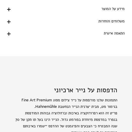
מידע על המוצר
משלוחים והחזרות
התאמה אישית
הדפסות על נייר ארכיוני
התמונות שלנו מודפסות על נייר צילום מסוג Fine Art Premium
בגימור מט, מבית יצרנית הנייר הנחשבת Hahnemühle.
פריט זה הוא רפרודוקציה באיכות וברזולוציה גבוהות המודפסת
בנפרד במדפסת מיוחדת בפורמט גדול. הנייר הינו בעל תו תקן של 70
שנה המבטיח כי הצבעים והפיגמנט של ההדפס יישמרו באיכותם