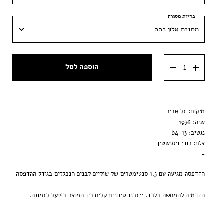
20x50 ס״מ
מסגרת אלון כהה
35x85 ס״מ
מסגרת אלון כהה
הוספה לסל
מסגרת אלון בהיר
מסגרת שחורה
-
דיבונד (אלומיניום כפול וגב)
מיקום: תל אביב
שנה: 1936
דיבונד בציפוי זכוכית אקרילית
נגטיב: b4-13
צלם: רודי ויסנשטין
הדפסה בלבד
-
ההדפסה מגיעה עם 1.5 סנטימטרים של שוליים לבנים הנכללים בגודל ההדפסה
ההדמיה להמחשה בלבד. ייתכנו שינויים קלים בין המוצר בפועל לתמונה.