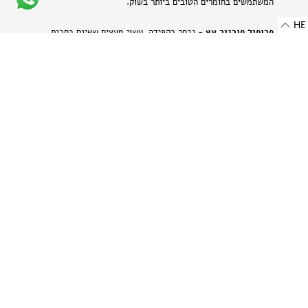
המשתמשים בחומרים הטובים ביותר בשוק.
HE
פרופיל פורניר עץ
- נבחר בקפידה, עשוי מעצים שאינם בסכנת
הכחדה ומאוחסן בזהירות תוך הקפדה על עדינותם של חומרים טבעיים
אלה.
פרופיל אלומיניום בגימור מט
- מתכת היי-טק המשלבת שני
יתרונות: קלילות וחוזק. תהליך הייצור הייחודי מבליט את המרקם
הטבעי של האלומיניום ויוצר מראה עדין ומתוחכם.
-
רוחב: 8 מ"מ | 0.314 אינץ'