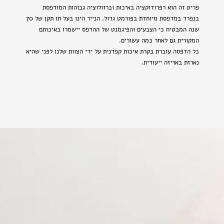
פריט זה הוא רפרודוקציה באיכות וברזולוציה גבוהות המודפסת
בנפרד במדפסת מיוחדת בפורמט גדול. הנייר הינו בעל תו תקן של 70
שנה המבטיח כי הצבעים והפיגמנט של ההדפס יישמרו באיכותם
המקורית גם לאחר כמה עשורים.
כל הדפסה עוברת בקרת איכות קפדנית על ידי הצוות שלנו לפני שהיא
נארזת באריזה ייעודית.