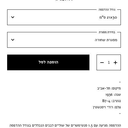
21x30 ס"מ
21x30 ס"מ
מסגרת שחורה
30x42 ס״מ
מסגרת שחורה
40x60 ס״מ
הוספה לסל
מסגרת וונגה
50x70 ס״מ
מסגרת ענבר
-
הדפסה בלבד
מיקום: תל-אביב
שנה: 1936
נגטיב: B7-4
צלם: רודי ויסנשטין
-
ההדפסה מגיעה עם 1.5 סנטימטרים של שוליים לבנים הנכללים בגודל ההדפסה