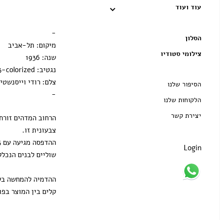
עוד ועוד
מסגרת וונגה
הדפסה בלבד
-
הסלון
מיקום: תל-אביב
צילומי סטודיו
שנה: 1936
נגטיב: B9-43-colorized
צלם: רודי וייסנשטיי
הסיפור שלנו
-
הלקוחות שלנו
יצירת קשר
הרחוב המדהים זורח
צבעונית זו.
Login
שוליים לבנים הנכלל
ההדמיה להמחשה בלב
קלים בין המוצר בפו