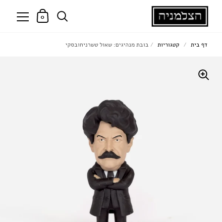
0
דף בית
/
קטגוריות
/
בובת מנהיגים: שאול טשרניחובסקי