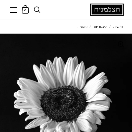
0
דף בית
/
קטגוריות
/
החמניה