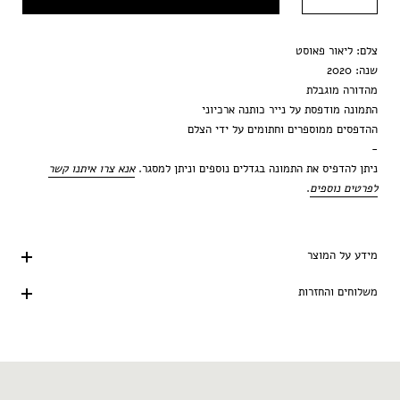
100x120 ס״מ
צלם: ליאור פאוסט
שנה: 2020
מהדורה
מוגבלת
התמונה מודפסת
על
נייר
כותנה
ארכיוני
ההדפסים
ממוספרים
וחתומים
על
ידי
הצלם
-
ניתן
להדפיס
את
התמונה
בגדלים
נוספים
וניתן
למסגר
.
אנא צרו איתנו קשר
לפרטים נוספים
.
מידע על המוצר
משלוחים והחזרות