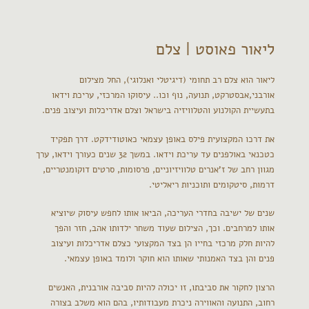
ליאור פאוסט | צלם
ליאור הוא צלם רב תחומי (דיגיטלי ואנלוגי), החל מצילום
אורבני,אבסטרקט, תנועה, נוף וכו.. עיסוקו המרכזי, עריכת וידאו
בתעשיית הקולנוע והטלוויזיה בישראל וצלם אדריכלות ועיצוב פנים.
את דרכו המקצועית פילס באופן עצמאי כאוטודידקט. דרך תפקיד
כטכנאי באולפנים עד עריכת וידאו. במשך 32 שנים כעורך וידאו, ערך
מגוון רחב של ז'אנרים טלוויזיוניים, פרסומות, סרטים דוקומנטריים,
דרמות, סיטקומים ותוכניות ריאליטי.
שנים של ישיבה בחדרי העריכה, הביאו אותו לחפש עיסוק שיוציא
אותו למרחבים. וכך, הצילום שעוד משחר ילדותו אהב, חזר והפך
להיות חלק מרכזי בחייו הן בצד המקצועי כצלם אדריכלות ועיצוב
פנים והן בצד האמנותי שאותו הוא חוקר ולומד באופן עצמאי.
הרצון לחקור את סביבתו, זו יכולה להיות סביבה אורבנית, האנשים
רחוב, התנועה והאווירה ניכרת מעבודותיו, בהם הוא משלב בצורה